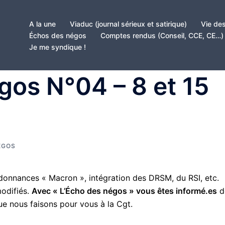
A la une
Viaduc (journal sérieux et satirique)
Vie des
Échos des négos
Comptes rendus (Conseil, CCE, CE…)
Je me syndique !
gos N°04 – 8 et 15
ÉGOS
rdonnances « Macron », intégration des DRSM, du RSI, etc.
odifiés.
Avec « L’Écho des négos » vous êtes informé.es
d
ue nous faisons pour vous à la Cgt.