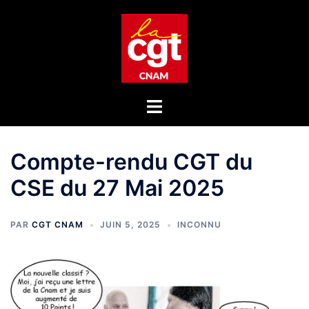
Aller
au
contenu
Ouvrir/fermer
le
menu
Compte-rendu CGT du
CSE du 27 Mai 2025
PAR
CGT CNAM
JUIN 5, 2025
INCONNU