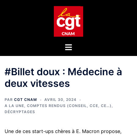
Aller
au
contenu
Ouvrir/fermer
le
menu
#Billet doux : Médecine à
deux vitesses
PAR
CGT CNAM
AVRIL 30, 2024
A LA UNE
,
COMPTES RENDUS (CONSEIL, CCE, CE…)
,
DÉCRYPTAGES
Une de ces start-ups chères à E. Macron propose,